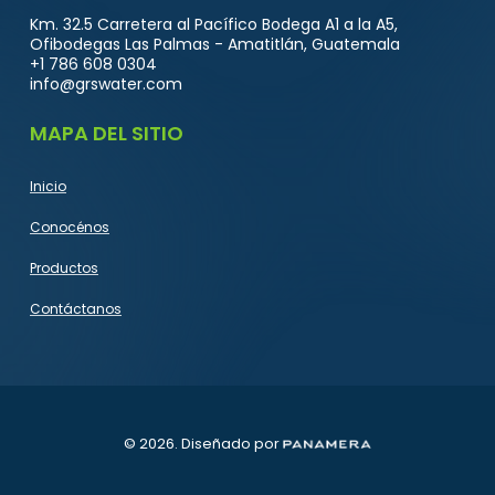
Km.
32.5
Carretera
al
Pacífico
Bodega
A1
a
la
A5,
Ofibodegas
Las
Palmas
-
Amatitlán,
Guatemala
+1
786
608
0304
info@grswater.com
MAPA DEL SITIO
Inicio
Conocénos
Productos
Contáctanos
©
2026
. Diseñado por