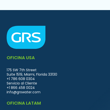
OFICINA USA
175
SW
7th
Street
Suite
1519,
Miami,
Florida
33130
+1
786
608
0304
Servicio
al
Cliente
+1
866
458
0024
info@grswater.com
OFICINA LATAM