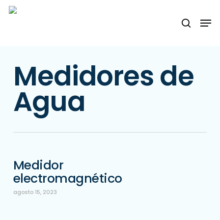
Skip
Menu
Men
to
search
main
content
Medidores de
Agua
Medidor
electromagnético
agosto 15, 2023